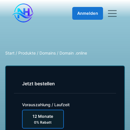
Anmelden
Start
/
Produkte
/
Domains
/
Domain .online
Jetzt bestellen
Vorauszahlung / Laufzeit
12 Monate
0% Rabatt