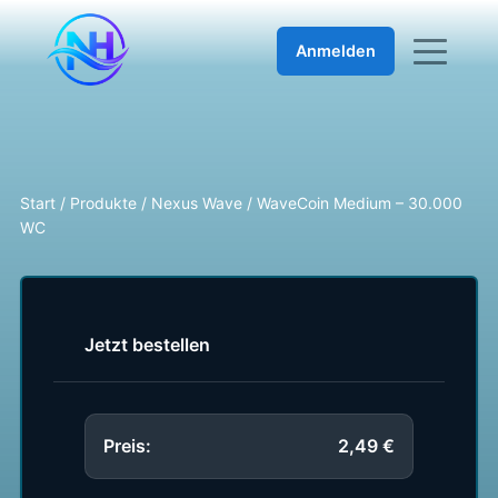
Anmelden
Start
/
Produkte
/
Nexus Wave
/
WaveCoin Medium – 30.000
WC
Jetzt bestellen
Preis:
2,49 €