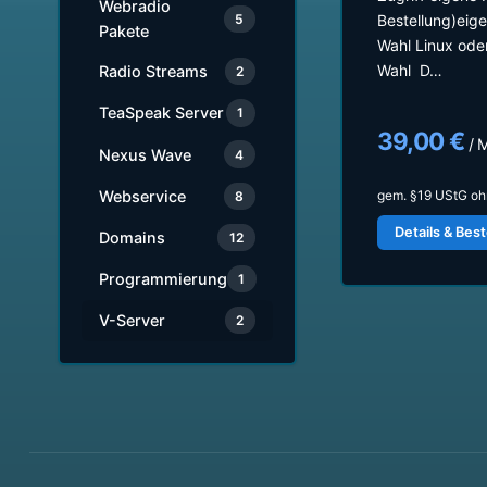
Webradio
5
Bestellung)eig
Pakete
Wahl Linux od
Wahl D…
Radio Streams
2
TeaSpeak Server
1
39,00 €
/ 
Nexus Wave
4
gem. §19 UStG oh
Webservice
8
Details & Best
Domains
12
Programmierung
1
V-Server
2