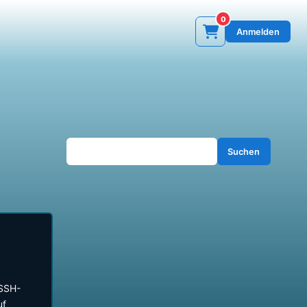
0
Anmelden
Suchen
SSH-
uf