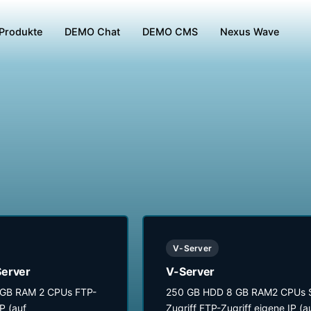
Produkte
DEMO Chat
DEMO CMS
Nexus Wave
V-Server
erver
V-Server
GB RAM 2 CPUs FTP-
250 GB HDD 8 GB RAM2 CPUs 
P (auf
Zugriff FTP-Zugriff eigene IP (a